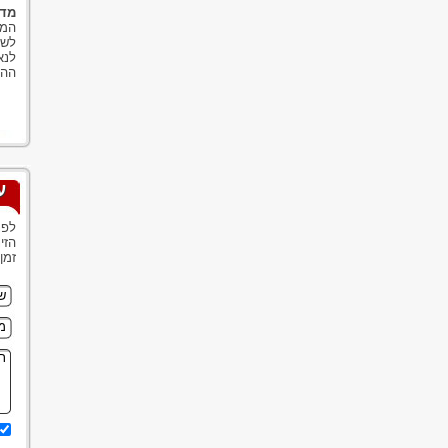
מדו
המע
לשל
לנא
ההח
ע
לפנ
הזי
זמן