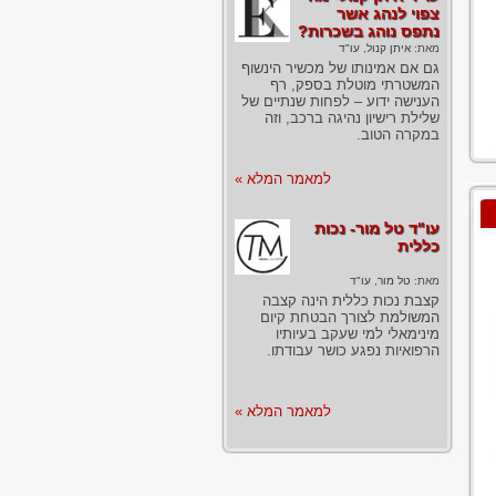
צפוי לנהג אשר
נתפס נוהג בשכרות?
מאת:
איתן קנול, עו"ד
גם אם אמינותו של מכשיר הינשוף
המשטרתי מוטלת בספק, רף
הענישה ידוע – לפחות שנתיים של
שלילת רישיון נהיגה ברכב, וזה
במקרה הטוב.
למאמר המלא »
עו"ד טל מור- נכות
כללית
מאת:
טל מור, עו"ד
קצבת נכות כללית הינה קצבה
המשולמת לצורך הבטחת קיום
מינימאלי למי שעקב בעיותיו
הרפואיות נפגע כושר עבודתו.
למאמר המלא »