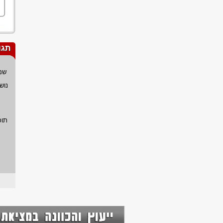
תגו
שם
נוש
תוכ