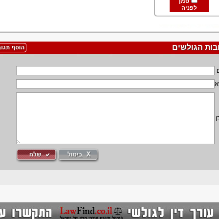
סמן
לפניה
בות הגולשים
א
ן