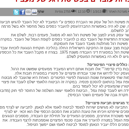
|
|
|
מערכת האתר
1/3/13
12:10
2755 צפיות
שתף
 פשיטת רגל של עסק ואי העברת כספים ע"י המעביד לא יכול העובד להגיש תביעה
ו, שכן לא היה באפשרות החברה/עסק להעביר כספים בשל מחסור ולא בשל מרמה א
וב לתשלום.
ר עסק מגיע למצב של פשיטת רגל הוא לא מסוגל, פעמים רבות, לשלם את
כורת החודשית של העובד כמו כן להעביר כספים לקופת הגמל של העובד. במקרה
פשיטת רגל מוחלטת מאבד העובד את תעסוקתו.
בות מצב עגום זה החקיקה הישראלית החלה בהליכה חוקתית הנוגעת לזכויות עובדי
בפשיטת רגל במסגרת דיני העבודה משנת 1975. בצורה זו מקבל העובד את כל הכספי
יעו לו ולא היו באפשרות המעסיק לשלם.
כוללים פיצויי הפיטורים?
בות בדין קדימה"" אלו חובות אותם דורש המעביד ממעסיקו שפושט את הרגל.
עסק יכול לדרוש את שכר עבודתו ופיצויים על פיטוריו במסגרת חובות אלה.
מות שתי סיטואציות שונות הנוגעות לפיצויי הפיטורים: האחת היא שהעובד לא מבוטח
פת גמל בהתאם להסכם פנסיה. במקרה זה הביטוח הלאומי ישלם לעובד את פיצויי
טורין שהמעסיק לא יכול לעמוד בהם.
דה ויש לעובד קופת גמל , הביטוח הלאומי יעשה השלמה של החוסר לפי חוק (מדובר
תקרת גובה של פעמיים השכר הבסיסי).
ד מגישים תביעת פיצויים?
התביעה לא מגישים ישירות למוסד לביטוח לאומי אלא לנאמן. לתביעה יש לצרף מס´
כים שייפרטו ויוכיחו את טענת התובע ואת הסכום הכספי שלו הוא זכאי. יש לצרף
שי משכורת אחרונים, מסמכים המעידים על תחילת יום העבודה, מסמכים הנוגעים
פת הגמל במטרה להעריך את גובה סכומי הפיצויים ואסמכתות לרצף העבודה. את
מכים הללו יעביר הנאמן למוסד לביטוח לאומי ושם יימשך הטיפול.