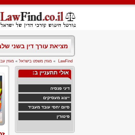
מציאת עורך דין בשני של
LawFind
»
מגזין משפט בישראל
»
מגזין עבו
אולי תתעניין ב:
דיני פנסיה
ייצוג מעסיקים
סיום יחסי עובד מעביד
פיטורין
זכ