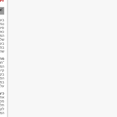
בעת
נגד
סיר
כאש
המש
של 
בעק
שהג
מה 
"חו
המו
קיי
בקו
הפי
במי
על 
כיצ
את 
מסמ
תלו
לקו
המס