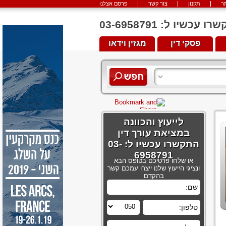
ר
תקנון
צור קשר
פרסם אצלנו
יו ל: 03-6958791
פסקי דין
מגזין וידאו
לייעוץ והכוונה
במציאת עורך דין
התקשרו עכשיו ל: 03-
6958791
או שלחו פרטיכם בטופס הבא
ונציגי הייעוץ שלנו ייצרו עמכם קשר
בהקדם