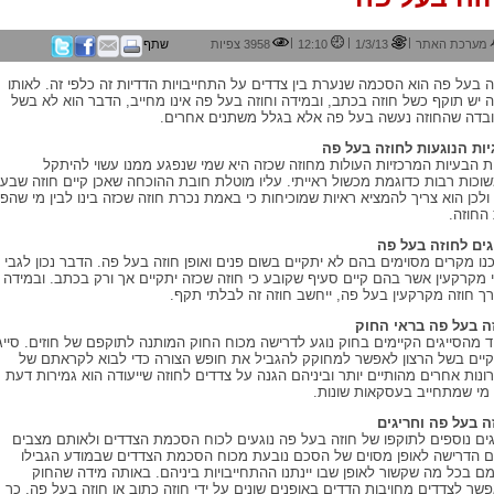
|
|
|
מערכת האתר
1/3/13
12:10
3958 צפיות
שתף
ה בעל פה הוא הסכמה שנערת בין צדדים על התחייבויות הדדיות זה כלפי זה. לאותו
ה יש תוקף כשל חוזה בכתב, ובמידה וחוזה בעל פה אינו מחייב, הדבר הוא לא בשל
בדה שהחוזה נעשה בעל פה אלא בגלל משתנים אחרים.
יות הנוגעות לחוזה בעל פה
 הבעיות המרכזיות העולות מחוזה שכזה היא שמי שנפגע ממנו עשוי להיתקל
וכות רבות כדוגמת מכשול ראייתי. עליו מוטלת חובת ההוכחה שאכן קיים חוזה שבע
ולכן הוא צריך להמציא ראיות שמוכיחות כי באמת נכרת חוזה שכזה בינו לבין מי שהפ
החוזה.
גים לחוזה בעל פה
כנו מקרים מסוימים בהם לא יתקיים בשום פנים ואופן חוזה בעל פה. הדבר נכון לגבי
י מקרקעין אשר בהם קיים סעיף שקובע כי חוזה שכזה יתקיים אך ורק בכתב. ובמידה
רך חוזה מקרקעין בעל פה, ייחשב חוזה זה לבלתי תקף.
ה בעל פה בראי החוק
 מהסייגים הקיימים בחוק נוגע לדרישה מכוח החוק המותנה לתוקפם של חוזים. סייג
קיים בשל הרצון לאפשר למחוקק להגביל את חופש הצורה כדי לבוא לקראתם של
ונות אחרים מהותיים יותר וביניהם הגנה על צדדים לחוזה שייעודה הוא גמירות דעת
מי שמתחייב בעסקאות שונות.
ה בעל פה וחריגים
גים נוספים לתוקפו של חוזה בעל פה נוגעים לכוח הסכמת הצדדים ולאותם מצבים
 הדרישה לאופן מסוים של הסכם נובעת מכוח הסכמת הצדדים שבמודע הגבילו
ם בכל מה שקשור לאופן שבו יינתנו ההתחייבויות ביניהם. באותה מידה שהחוק
שר לצדדים מחויבות הדדים באופנים שונים על ידי חוזה כתוב או חוזה בעל פה, כך