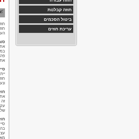
חוזה עבודה
חוזה קבלנות
ביטול הסכמים
חוז
חוז
עריכת חוזים
העו
סוג
אחת
במש
פה 
את 
סיי
יית
חוז
ונע
חוז
אחד
זה 
עקר
של 
חוז
סיי
בהם
עצמ
מאפ