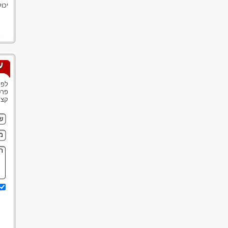
יכו
ע
לפנ
פרט
קצר