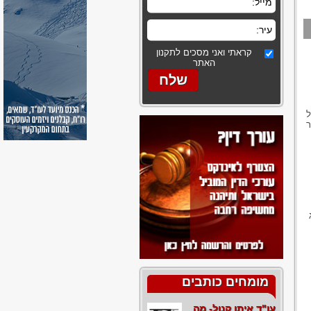
קראתי ואני מסכים לתקנון
האתר
ל
ר
מומחים כותבים
עו"ד איתן קנול- מה