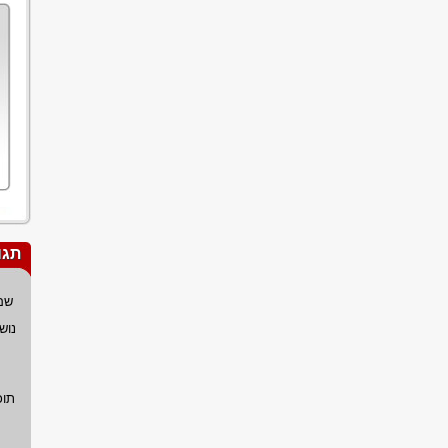
תגו
שם
נוש
תוכ