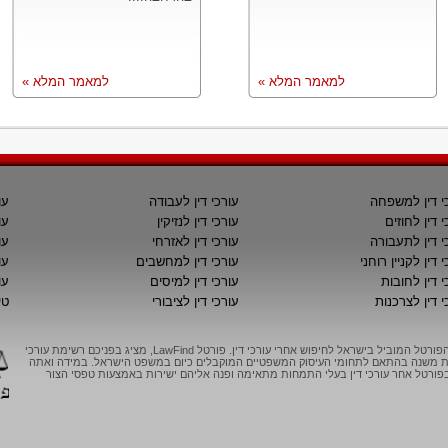
למאמר המלא »
למאמר המלא »
י דין למשפחה
עורכי דין לעבודה
עו
י דין לחוזים
עורכי דין לנזיקין
עו
י דין לתעבורה
עורכי דין לאזרחי
עו
 דין לקניין רוחני
עורכי דין למחשבים
עו
י דין לחובות
עורכי דין למיסים
עו
י דין לצרכנות
עורכי דין לציבורי
טי
LawFind, הפורטל המוביל בישראל לחיפוש אחרי עורכי דין. פורטל LawFind, מציג בפניכם רשימת עורכי
יות משנה בהתאם לתחומי העיסוק המשפטיים המוקבלים כיום במשפט הישראל. במידה ואתה
ורטל אחר עורכי דין בעלי התמחות מתאימה ופנה אליהם ישירות באמצעות טפסי הצור