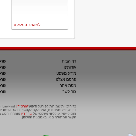
למאמר המלא »
דף הבית
עורכ
אודותינו
עורכ
מידע משפטי
עורכ
פרסם אצלנו
עורכי
מפת אתר
עורכ
צור קשר
עורכ
כל הזכויות שמורות לפורטל חיפוש
עורכי דין
דין מקיפה ומעודכנת, המחולקת לקטגוריות אב וקטגור
זקוק לייעוץ או לליווי משפטי של
עורך דין
מומחה, חפש בפ
הקשר המתאימים או באמצעות הטלפון.