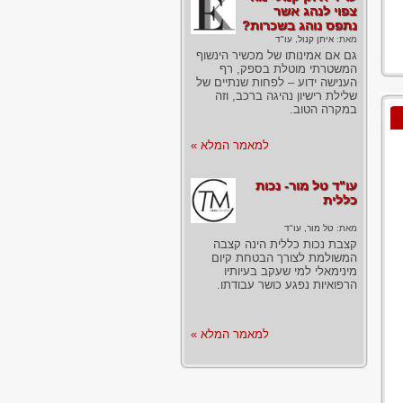
צפוי לנהג אשר
נתפס נוהג בשכרות?
מאת:
איתן קנול, עו"ד
גם אם אמינותו של מכשיר הינשוף
המשטרתי מוטלת בספק, רף
הענישה ידוע – לפחות שנתיים של
שלילת רישיון נהיגה ברכב, וזה
במקרה הטוב.
למאמר המלא »
עו"ד טל מור- נכות
כללית
מאת:
טל מור, עו"ד
קצבת נכות כללית הינה קצבה
המשולמת לצורך הבטחת קיום
מינימאלי למי שעקב בעיותיו
הרפואיות נפגע כושר עבודתו.
למאמר המלא »