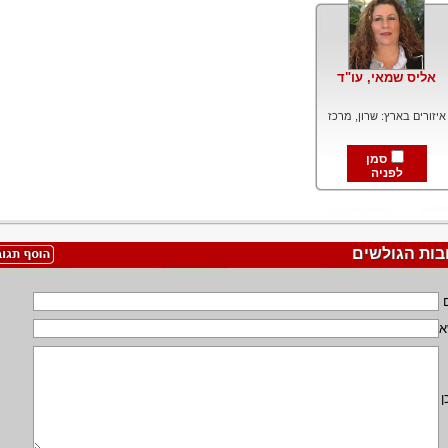
אליס שמאי, עו"ד
איזורים בארץ: שרון, מרכז
סמן
לפניה
בות הגולשים
א
ן