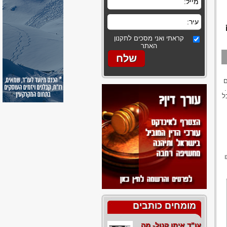
קראתי ואני מסכים לתקנון
האתר
ם
ל
מומחים כותבים
עו"ד איתן קנול- מה