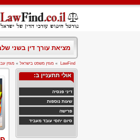
מציאת עורך דין בשני של
LawFind
»
מגזין משפט בישראל
»
מגזין עבו
אולי תתעניין ב:
דיני פנסיה
שעות נוספות
פרישה
סיום יחסי עובד מעביד
פד