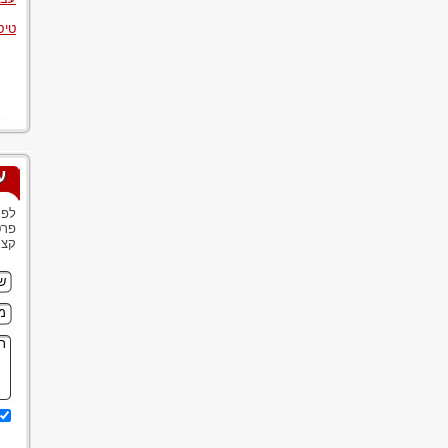
טיס
ע
לפנ
פרט
קצר