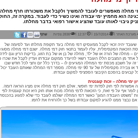
י מחלה מאפשרים לעובד להמשיך ולקבל את משכורתו חרף מחלה
ינה הוא מחמיץ ימי עבודה ואינו כשיר כדי לעבוד. במקרה זה, החוק
יק גיבוי לאותו עובד שהציג אישור רפואי בדבר מחלתו.
|
|
|
מערכת האתר
15/7/2014
12:37
2838 צפיות
שתף
 שעובד יהיה זכאי לקבל ממעסיקו דמי מחלה בעד תקופת מחלתו ועד לסיומה של
ת הזכאות המקסימלית, עליו לעמוד בתנאי חוק דמי מחלה. ישנם דמי מחלה מסוגי
ים – מחלה של הורה או של ילד, מחלה של בן או של בת הזוג, בדיקות הריון וגם לידה.
 אחד מן המצבים הללו העובד רשאי להיעדר ממקום עבודתו ועדיין לקבל את שכרו כ
 זה על חשבון מכסת ימי המחלה המגיעים לו – בדרך כלל יום וחצי לכל חודש שבו
עבד או צבירה מקסימלית של עד 90 ימי מחלה. מספר דמי המחלה שאותם העובד יכול
ל קבועים בהסכם הקיבוצי הספציפי למקום עבודתו.
ון ימי מחלה – זכות קוגנטית
ה אפשרות לפי חוק לפדות ימי חופשי, אולם חוק דמי מחלה אינו מציג הוראה דומה.
ן לומר אף על פי זאת, כי הזכאות לדמי מחלה מכוח אותו חוק היא זכות קוגנטית לפי
יות "משפט העבודה המגן" כאשר דמי המחלה ישולמו לעובד כדי שלא לפגוע בהכנסתו
אם נבצר ממנו להגיע למקום עבודתו בשל כך ולהרוויח את לחמו.