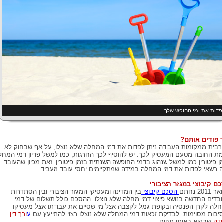
דות את ימי החופש שלך
 פודים אותם?
בית ממקומות העבודה ניתן לפדות את דמי המחלה שלא נוצלו, על אף שבחוק לא
מת החובה מטעם המעסיק לכך. יש להוסיף לכך החרגות, כמו למשל פדיון דמי המחל
ן פיטורין כמו למשל שנהוג בדמי החופשה השנתית בזמן פיטורין. זאת מכיון שהעובד
ה רשאי לפדות את דמי המחלה במידה שמתקיימים יחסי עובד מעביד.
ם קיבוצי במגזר הציבורי
2011 נחתם
הסכם קיבוצי
בין המדינה ומעסיקי המגזר הציבורי ובין הסתדרות
בדים החדשה בנושא פיצוי דמי מחלה שלא נוצלו. ההסכם כולל תשלום של דמי
לה לקרן הפנסיה ובקופת גמל לקצבה אצל מי שסיים את עבודתו אצל מעסיקו
יבות מסוימות. לבדיקת זכאות דמי המחלה שלא נוצלו רצוי להתייעץ עם
ע
ורך דין
דה
שבקיא באותו תחום.