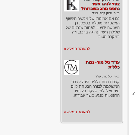
צפוי לנהג אשר
נתפס נוהג בשכרות?
מאת:
איתן קנול, עו"ד
גם אם אמינותו של מכשיר הינשוף
המשטרתי מוטלת בספק, רף
הענישה ידוע – לפחות שנתיים של
שלילת רישיון נהיגה ברכב, וזה
במקרה הטוב.
למאמר המלא »
עו"ד טל מור- נכות
כללית
מאת:
טל מור, עו"ד
קצבת נכות כללית הינה קצבה
המשולמת לצורך הבטחת קיום
מינימאלי למי שעקב בעיותיו
ה
הרפואיות נפגע כושר עבודתו.
למאמר המלא »