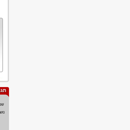
תגו
שם
נוש