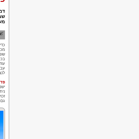
דמ
שבג
מענ
כדי
מכס
שונ
בכל
עוד
לנצ
פדי
ישנ
נית
זכו
גם 