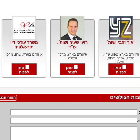
יאיר זהבי ושות´
רועי שעיה ושות´,
משרד עורכי דין
עו"ד
יקר-אלפיה
איזורים בארץ: צפון, שרון,
איזורים בארץ: מרכז,
איזורים בארץ: שרון, מרכז
מרכז, שפלה, דרום,
שפלה
ירושלים
סמן
סמן
סמן
לפניה
לפניה
לפניה
בות הגולשים
א