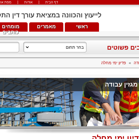
דף הבית
אודות
מפת את
לייעוץ והכוונה במציאת עורך דין התקשרו עכש
ראשי
מאמרים
מומחים
כותבים
בים פשוטים
דה
»
פדיון ימי מחלה
מגזין עבודה
יון ימי מחלה