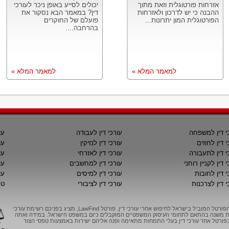
אזרחות פורטוגלית וזאת מתוך
יכולים לסייע באופן ניכר לעורכי
ההבנה כי יש לדרכון ולאזרחות
דין? במאמר הבא נסקור את
הפורטוגלית המון יתרונות...
פועלם של החוקרים
בהרחבה....
למאמר המלא »
למאמר המלא »
י דין למשפחה
עורכי דין לעבודה
עו
י דין לחוזים
עורכי דין לנזיקין
עו
י דין לתעבורה
עורכי דין לאזרחי
עו
 דין לקניין רוחני
עורכי דין למחשבים
עו
י דין לחובות
עורכי דין למיסים
עו
י דין לצרכנות
עורכי דין לציבורי
טי
LawFind, הפורטל המוביל בישראל לחיפוש אחרי עורכי דין. פורטל LawFind, מציג בפניכם רשימת עורכי
יות משנה בהתאם לתחומי העיסוק המשפטיים המוקבלים כיום במשפט הישראל. במידה ואתה
ורטל אחר עורכי דין בעלי התמחות מתאימה ופנה אליהם ישירות באמצעות טפסי הצור