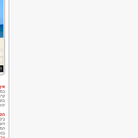
לפ
איך
במר
קיי
בזמ
יהי
הסכ
בינואר 
העו
המח
בנס
עבו