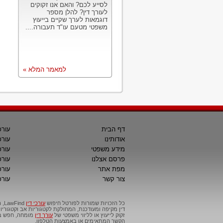
לסייע לכם? והאם אנו זקוקים
לעורך דין? להלן מספר
דוגמאות לערך שקיים בייעוץ
משפטי מטעם עו"ד תעבורה....
למאמר המלא »
דף הבית
עורכ
אודותינו
עורכ
מידע משפטי
עורכ
פרסם אצלנו
עורכי
מפת אתר
עורכ
צור קשר
עורכ
כל הזכויות שמורות לפורטל חיפוש
עורכי דין
דין מקיפה ומעודכנת, המחולקת לקטגוריות אב וקטגור
זקוק לייעוץ או לליווי משפטי של
עורך דין
מומחה, חפש בפ
הקשר המתאימים או באמצעות הטלפון.