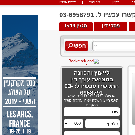
ר
תקנון
צור קשר
פרסם אצלנו
יו ל: 03-6958791
פסקי דין
מגזין וידאו
לייעוץ והכוונה
במציאת עורך דין
התקשרו עכשיו ל: 03-
6958791
או שלחו פרטיכם בטופס הבא
ונציגי הייעוץ שלנו ייצרו עמכם קשר
בהקדם