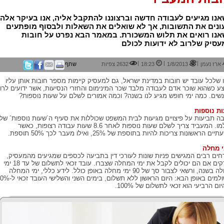
נו מגיעים לעבודה חדשה וברצוננו להתקבל אליה, אנו בעיקר אלה
ונים את התשובות, אך לא שואלים את השאלות ולבסוף מופתעים
אנו רואים את תלוש המשכורת. במאמר הבא נפרט על חובות
סיק שלרוב לא ידועות לכולם
|
|
|
ארז נעמן
1/8/2013
18:23
2632 צפיות
שתף
 שלכל עובד יש חובות במדינת ישראל, גם למעסיק קיימות מספר חובות אותן עליו
ע כשהוא שוכר אדם לעבודה מלבד שכר המינימום והחזרי הנסיעות, אשר ידועים לרו
שים. כמה ימי חופש מגיע לנו בשנה? וכמה אמורים לשלם על שעות נוספות?
ת נוספות
ה תביעות על פיצויים מגיעות לבית המשפט שכוללות את סעיף ה´שעות נוספות´ של
שולמו. המעביד צריך לשלם שעות נוספות לאחר 8.6 שעות עבודה רצופות, כאשר
ים הראשונות צריכות להיות בתוספת של 25%, ואילו מעבר לכך 50% תוספת.
 מחלה
חים רבים המגישים פניות שונות לעורכי דין בתביעה לכספים שמגיעים מהמעסיק,
בודקים אם הם יכולים לקבל את ימי המחלה שצברו. עובד זכאי לתשלום של עד 18 ימי
מחלה בשנה, ורשאי לצבור סך של 90 ימי מחלה באופן כולל. לידע כללי, ימי המחלה
משולמים באופן הבא: היום הראשון ללא תשלום, בימים השני והשל
ום הרביעי הוא זכאי לתשלום של 100%.