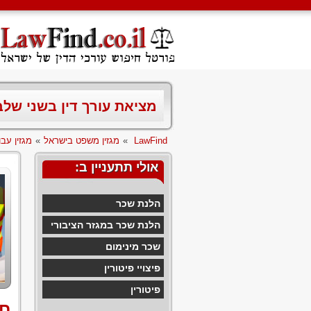
מציאת עורך דין בשני של
LawFind
»
מגזין משפט בישראל
»
מגזין עבו
אולי תתעניין ב:
הלנת שכר
הלנת שכר במגזר הציבורי
שכר מינימום
פיצויי פיטורין
פיטורין
חו