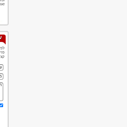
זאת
ע
לפנ
פרט
קצר