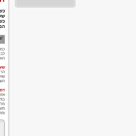
כשא
שע
כש
המע
כמו
לבצ
האנ
שעו
הרב
השעתי
דמי
אזר
ומהי