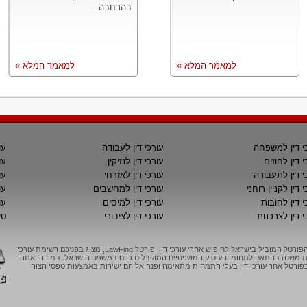
בהרחבה....
למאמר המלא »
למאמר המלא »
י דין למשפחה
עורכי דין לעבודה
עו
י דין לחוזים
עורכי דין לנזיקין
עו
י דין לתעבורה
עורכי דין לאזרחי
עו
 דין לקניין רוחני
עורכי דין למחשבים
עו
י דין לחובות
עורכי דין למיסים
עו
י דין לצרכנות
עורכי דין לציבורי
טי
LawFind, הפורטל המוביל בישראל לחיפוש אחרי עורכי דין. פורטל LawFind, מציג בפניכם רשימת עורכי
יות משנה בהתאם לתחומי העיסוק המשפטיים המוקבלים כיום במשפט הישראל. במידה ואתה
ורטל אחר עורכי דין בעלי התמחות מתאימה ופנה אליהם ישירות באמצעות טפסי הצור