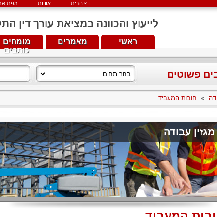
דף הבית
אודות
מפת את
לייעוץ והכוונה במציאת עורך דין התקשרו עכש
ראשי
מאמרים
מומחים
כותבים
בים פשוטים
דה
»
חובות המעביד
מגזין עבודה
בות המעביד