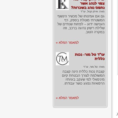
צפוי לנהג אשר
נתפס נוהג בשכרות?
מאת:
איתן קנול, עו"ד
גם אם אמינותו של מכשיר הינשוף
המשטרתי מוטלת בספק, רף
הענישה ידוע – לפחות שנתיים של
שלילת רישיון נהיגה ברכב, וזה
במקרה הטוב.
למאמר המלא »
עו"ד טל מור- נכות
כללית
מאת:
טל מור, עו"ד
קצבת נכות כללית הינה קצבה
המשולמת לצורך הבטחת קיום
מינימאלי למי שעקב בעיותיו
הרפואיות נפגע כושר עבודתו.
למאמר המלא »
,