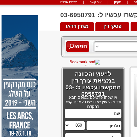
ר
תקנון
צור קשר
פרסם אצלנו
יו ל: 03-6958791
פסקי דין
מגזין וידאו
לייעוץ והכוונה
במציאת עורך דין
התקשרו עכשיו ל: 03-
6958791
או שלחו פרטיכם בטופס הבא
ונציגי הייעוץ שלנו ייצרו עמכם קשר
בהקדם