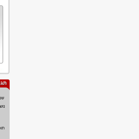
תגו
שם
נוש
תוכ