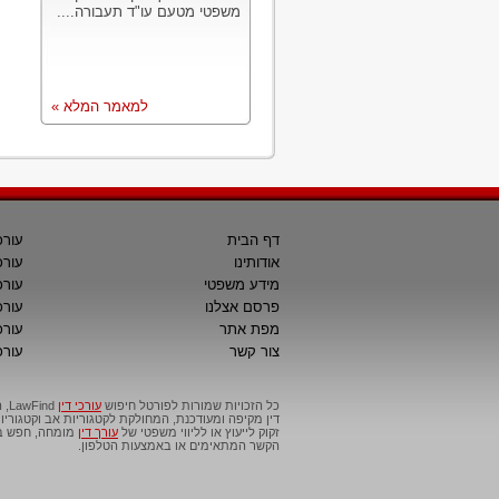
משפטי מטעם עו"ד תעבורה....
למאמר המלא »
דף הבית
עורכ
אודותינו
עורכ
מידע משפטי
עורכ
פרסם אצלנו
עורכי
מפת אתר
עורכ
צור קשר
עורכ
כל הזכויות שמורות לפורטל חיפוש
עורכי דין
דין מקיפה ומעודכנת, המחולקת לקטגוריות אב וקטגור
זקוק לייעוץ או לליווי משפטי של
עורך דין
מומחה, חפש בפ
הקשר המתאימים או באמצעות הטלפון.