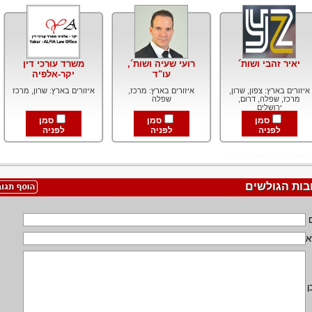
יאיר זהבי ושות´
רועי שעיה ושות´,
משרד עורכי דין
עו"ד
יקר-אלפיה
איזורים בארץ: צפון, שרון,
איזורים בארץ: מרכז,
איזורים בארץ: שרון, מרכז
מרכז, שפלה, דרום,
שפלה
ירושלים
סמן
סמן
סמן
לפניה
לפניה
לפניה
בות הגולשים
א
ן