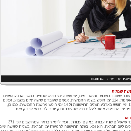
עביד יש דרישות - וגם חובות
שה שנתית
עובד שעובד בשבוע חמישה ימים, יש עשרה ימי חופש שנתיים במשך ארבע השנים
הראשונות, ו-11 ימי חופש בשנה החמישית. אנשים שעובדים שישה ימים בשבוע, זכאים
ל-12 ימי חופש בארבע השנים הראשונות ול-14 ימי חופש מהשנה החמישית. כמו כן,
ר ימי החופשה אמור לעלות ככל שהעובד ותיק יותר ולכן כדאי לבדוק זאת.
ראה
עובד שהשלים שנת עבודה במקום עבודתו, זכאי לדמי הבראה שמחושבים לפי 371
ים ליום הבראה. הוא זכאי בשנה הראשונה לחמישה ימי הבראה, בשנייה לשישה ימים
נה הרביעית על העשירית שבעה ימים. בדרך כלל ההבראה משולמת בקיץ, אז בדקו