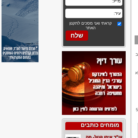
קראתי ואני מסכים לתקנון
האתר
ב
א
ישי העובד זכאי ל-50%
מומחים כותבים
עו"ד איתן קנול- מה