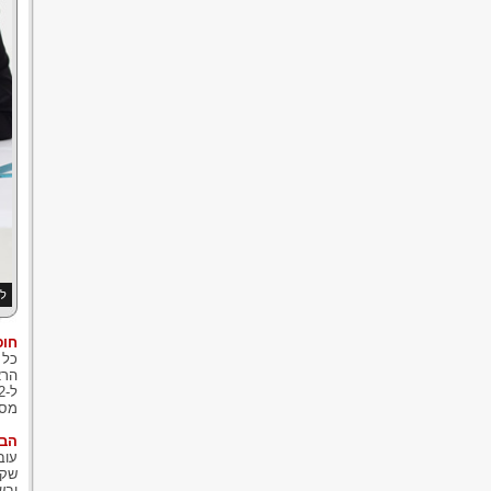
למ
חופ
כל 
מספ
הב
שקל
ובש