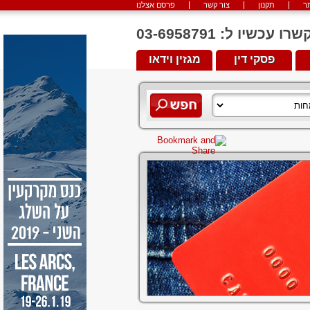
ר
תקנון
צור קשר
פרסם אצלנו
יו ל: 03-6958791
פסקי דין
מגזין וידאו