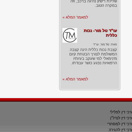
שלילת רישיון נהיגה ברכב, וזה
במקרה הטוב.
למאמר המלא »
עו"ד טל מור- נכות
כללית
מאת:
טל מור, עו"ד
קצבת נכות כללית הינה קצבה
המשולמת לצורך הבטחת קיום
מינימאלי למי שעקב בעיותיו
הרפואיות נפגע כושר עבודתו.
למאמר המלא »
רכי דין לפלילי
רכי דין לנדל"ן
רכי דין למסחרי
רכי דין להגירה