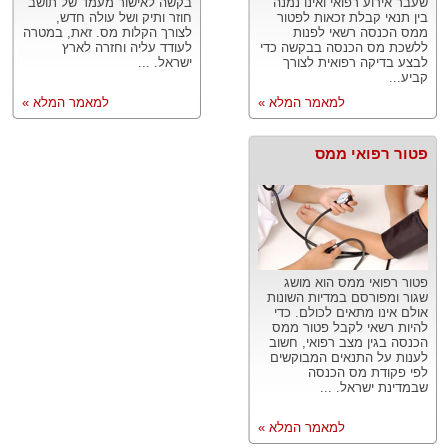
שעבר אירוע רפואי ואינו נמנה
בקשה לאישור מעמד של תושב
בין תנאי קבלת זכאות לפטור
חוזר ותיק ושל עולה חדש,
ממס הכנסה רשאי לפנות
לצורך הקלות מס. זאת, במטרה
ללשכת מס הכנסה בבקשה כדי
לעודד עליה וחזרה לארץ
לבצע בדיקה רפואית לצורך
ישראל. ...
קביע...
למאמר המלא »
למאמר המלא »
פטור רפואי ממס
פטור רפואי ממס הוא מושג
שגור ומפורסם במדיות השונות
אולם אינו מתאים לכולם. כדי
להיות רשאי לקבל פטור ממס
הכנסה בגין מצב רפואי, חשוב
לענות על התנאים המבוקשים
לפי פקודת מס הכנסה
שבמדינת ישראל. ...
למאמר המלא »