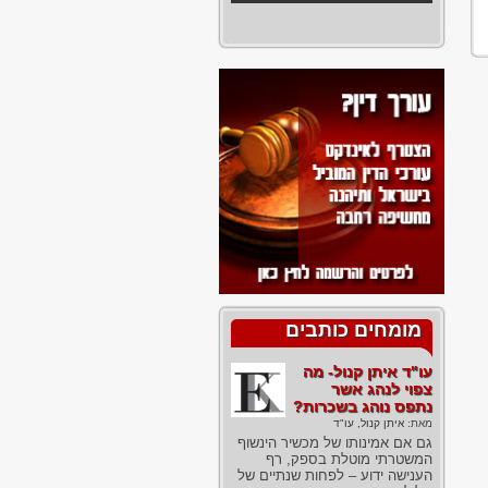
מומחים כותבים
עו"ד איתן קנול- מה
צפוי לנהג אשר
נתפס נוהג בשכרות?
מאת:
איתן קנול, עו"ד
גם אם אמינותו של מכשיר הינשוף
המשטרתי מוטלת בספק, רף
הענישה ידוע – לפחות שנתיים של