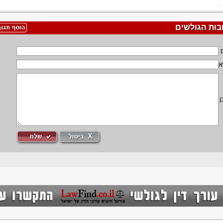
בות הגולשים
א
ן