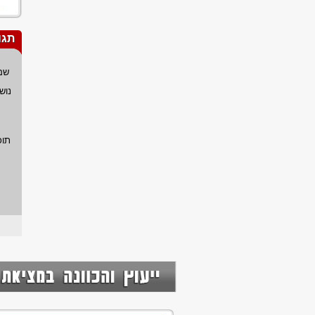
תגו
שם
נוש
תוכ