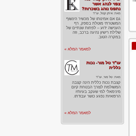
ה
צפוי לנהג אשר
נתפס נוהג בשכרות?
מאת:
איתן קנול, עו"ד
גם אם אמינותו של מכשיר הינשוף
המשטרתי מוטלת בספק, רף
הענישה ידוע – לפחות שנתיים של
שלילת רישיון נהיגה ברכב, וזה
במקרה הטוב.
למאמר המלא »
עו"ד טל מור- נכות
כללית
מאת:
טל מור, עו"ד
קצבת נכות כללית הינה קצבה
המשולמת לצורך הבטחת קיום
מינימאלי למי שעקב בעיותיו
הרפואיות נפגע כושר עבודתו.
למאמר המלא »