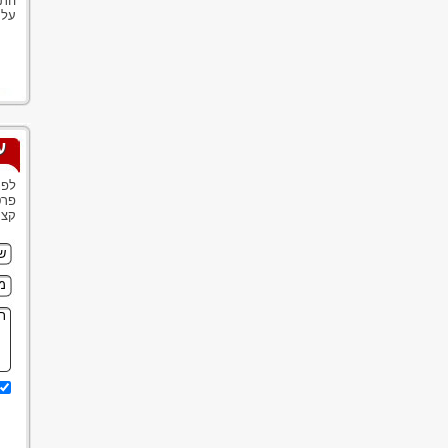
התא
על 
ע
לפנ
פרט
קצר