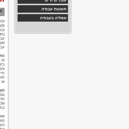
עובדים זרים
תאונות עבודה
אפליה בעבודה
זכו
משר
ובכ
נתו
עבו
ואמ
עבו
התג
זה 
ביש
והו
חיי
חוק
או 
חוב
גם 
תחת
שכר
בחו
הוד
כאש
העס