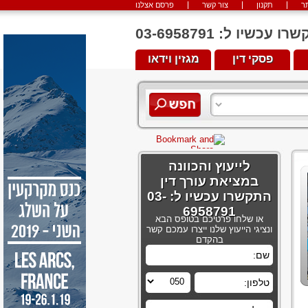
ר
תקנון
צור קשר
פרסם אצלנו
יו ל: 03-6958791
פסקי דין
מגזין וידאו
לייעוץ והכוונה
במציאת עורך דין
התקשרו עכשיו ל: 03-
6958791
או שלחו פרטיכם בטופס הבא
ונציגי הייעוץ שלנו ייצרו עמכם קשר
בהקדם