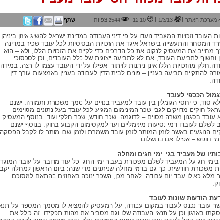
|
|
|
מערכת האתר
1/3/13
12:10
2544 צפיות
שתף
יות העובד וזכויות המעביד נועדו על פי דיני העבודה במדינת ישראל להשיג איזון ביניהן.
ד המסחר והתעשייה בישראל איגד את הזכויות הבסיסיות לכל עובד שכיר במדינה –
ך מחייב את המעסיק לנקוט את כל הדרכים כדי לקיים את הזכויות הללו, ולא – הוא
ן וחשוף לתביעת העובד, אם לא לתביעה ייצוגית של כלל העובדים, וכן לסכסוכי
דה.חלק מהזכויות הללו אינן ניתנות לויתור, אפילו על ידי העובד עצמו לו רצה. במידה
ורה להתקיים תביעה בעניין – פונים לבית הדין לעבודה בעניין באמצעות עורך דין
דה.
מול הכספי לעובד
לא סוד, כי יחסי הגומלין בין עובד למעביד בנויים על סמך משכורת ותמורה. ישנם
ראל חוקים מדויקים לגבי שכר המינימום המגיע לכל עובד בעל נתונים מסוימים –
א עובד בסגנון משרה מסוים – לדוגמה: שכר חודש, שכר חלקי ועוד. בנוסף המעסיק
ב לשלם לעובדו דמי נסיעות מינימליים ועד למקסימום הקבוע בחוק. בנוסף ישנם
ים הנוגעים באשר לזמן המותר לזמן עובד משמרת ולזמן שבו מותר לו לקבל הפסקה
ימי חופש – אפילו אם בתשלום.
ותיו של מעביד בגין ימי חגים ומחלה
בימי חג על המעביד לשלם משכורת בעבור ימי החג, כל עוד מדובר על עובד המוגדר
 משכורת חודשית. כך גם בדמי מחלה שניתנים מדי שנה: ביום הראשון למחלה יקב
 מלא כאילו עבד יום עבודה. לאחר מכן, השכר ינוכה באחוזים בהתאם למסוכם
ק.
עת הודעות שונות לעובד
ר עובד נכנס לעבוד במקום עבודה, על המעסיק להמציא לו מסמך המספר על תנאי
קתו בארגון וכן על תנאי העבודה שלו וגם מסביר את מהות תפקידו. זה כולל את