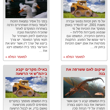
על פי חוק זכויות נפגעי עבירה
בפני כל אסיר נמצאת הזכות
משנת 2001, יש להסדיר באופן
לעמוד בועדת השחרורים הדנה
ממוקד את הזכויות של מי
בשחרורו המוקדם לאחר
שנפגע מעבירות פליליות –
שהוכיח התנהגות טובה
בתחום החקירה, המשפט וגם
ובהתאם לחוק השחרור על
ריצוי עונשו של הפוגע. התקנות
תנאי מתוך המאסר. יש צורך
מפרטות את אופן יישום הזכויות
בייצוג של עורך דין אשר יגיש את
בחוק זה....
הערעור בפני בית המשפט וייצג
את ...
למאמר המלא »
למאמר המלא »
שיקום לאם ששרפה את
באילו מקרים יקבע
בנה
ביהמ"ש אי הרשעה
בפלילים?
בית המשפט קבע כי אם אשר
בית המשפט מוסמך במקרים
הענישה את בנה הקטן בצורה
מסוימים להמנע מהרשעת
חמורה על ידי הנחת סכין
נאשם בדין, או לבטל הרשעה