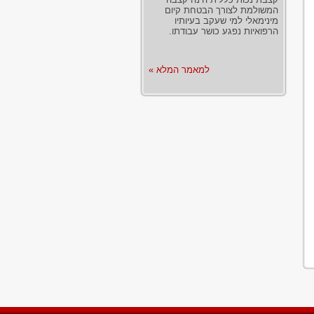
המשולמת לצורך הבטחת קיום
מינימאלי למי שעקב בעיותיו
הרפואיות נפגע כושר עבודתו.
למאמר המלא »