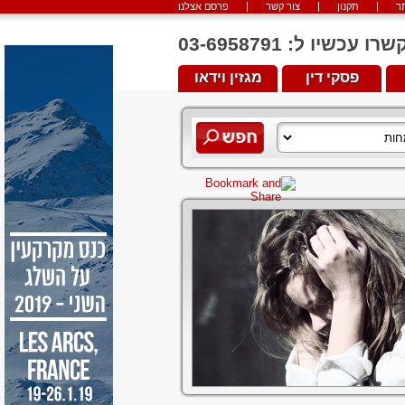
ר
תקנון
צור קשר
פרסם אצלנו
יו ל: 03-6958791
פסקי דין
מגזין וידאו