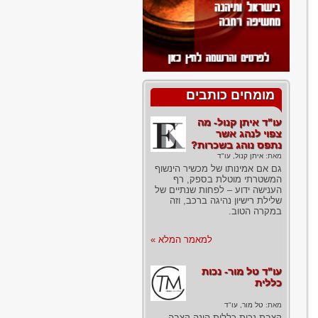
מומחים כותבים
עו"ד איתן קנול- מה
צפוי לנהג אשר
נתפס נוהג בשכרות?
מאת:
איתן קנול, עו"ד
גם אם אמינותו של מכשיר הינשוף
המשטרתי מוטלת בספק, רף
הענישה ידוע – לפחות שנתיים של
שלילת רישיון נהיגה ברכב, וזה
במקרה הטוב.
למאמר המלא »
עו"ד טל מור- נכות
כללית
מאת:
טל מור, עו"ד
קצבת נכות כללית הינה קצבה