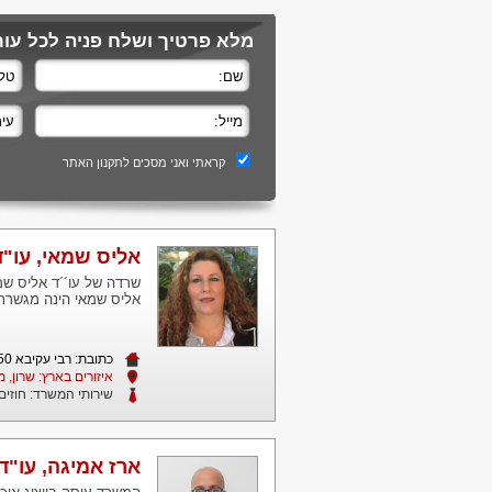
מלא פרטיך ושלח פניה לכל עורכ
קראתי ואני מסכים לתקנון האתר
אליס שמאי, עו"ד
שרדה של עו´´ד אליס שמאי
אליס שמאי הינה מגשרת 
כתובת: רבי עקיבא 50 גני הרצליה מיקוד 4642360
איזורים בארץ: שרון, מ
שירותי המשרד:
חוזים
ארז אמיגה, עו"ד