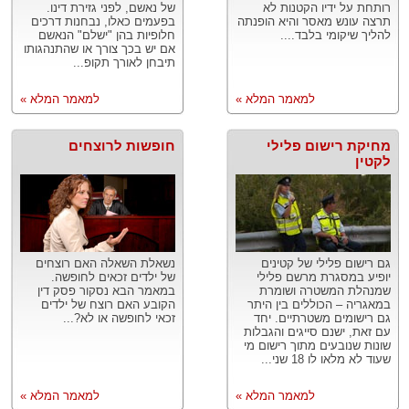
רותחת על ידיו הקטנות לא
של נאשם, לפני גזירת דינו.
תרצה עונש מאסר והיא הופנתה
בפעמים כאלו, נבחנות דרכים
להליך שיקומי בלבד....
חלופיות בהן "ישלם" הנאשם
אם יש בכך צורך או שהתנהגותו
תיבחן לאורך תקופ...
למאמר המלא »
למאמר המלא »
מחיקת רישום פלילי
חופשות לרוצחים
לקטין
גם רישום פלילי של קטינים
נשאלת השאלה האם רוצחים
יופיע במסגרת מרשם פלילי
של ילדים זכאים לחופשה.
שמנהלת המשטרה ושומרת
במאמר הבא נסקור פסק דין
במאגריה – הכוללים בין היתר
הקובע האם רוצח של ילדים
גם רישומים משטרתיים. יחד
זכאי לחופשה או לא?...
עם זאת, ישנם סייגים והגבלות
שונות שנובעים מתוך רישום מי
שעוד לא מלאו לו 18 שני...
למאמר המלא »
למאמר המלא »