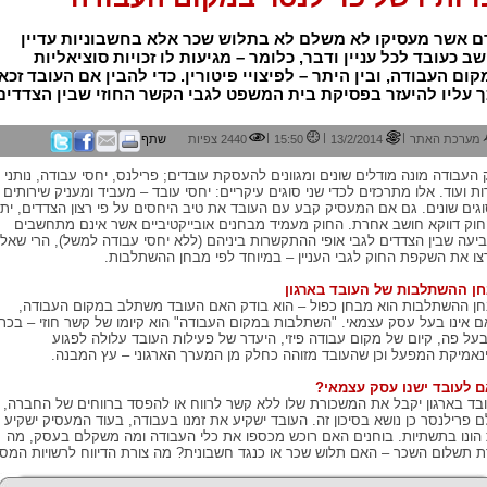
ם אשר מעסיקו לא משלם לא בתלוש שכר אלא בחשבוניות עדיין
ב כעובד לכל עניין ודבר, כלומר – מגיעות לו זכויות סוציאליות
ום העבודה, ובין היתר – לפיצויי פיטורין. כדי להבין אם העובד זכאי
 עליו להיעזר בפסיקת בית המשפט לגבי הקשר החוזי שבין הצדדים
|
|
|
מערכת האתר
13/2/2014
15:50
2440 צפיות
שתף
 העבודה מונה מודלים שונים ומגוונים להעסקת עובדים; פרילנס, יחסי עבודה, נותני
ות ועוד. אלו מתרכזים לכדי שני סוגים עיקריים: יחסי עובד – מעביד ומעניק שירותים
גים שונים. גם אם המעסיק קבע עם העובד את טיב היחסים על פי רצון הצדדים, יתכ
וק דווקא חושב אחרת. החוק מעמיד מבחנים אובייקטיביים אשר אינם מתחשבים
יעה שבין הצדדים לגבי אופי ההתקשרות ביניהם (ללא יחסי עבודה למשל), הרי שאלו
צו את השקפת החוק לגבי העניין – במיוחד לפי מבחן ההשתלבות.
ן ההשתלבות של העובד בארגון
ן ההשתלבות הוא מבחן כפול – הוא בודק האם העובד משתלב במקום העבודה,
ם אינו בעל עסק עצמאי. "השתלבות במקום העבודה" הוא קיומו של קשר חוזי – בכת
בעל פה, קיום של מקום עבודה פיזי, היעדר של פעילות העובד עלולה לפגוע
נאמיקת המפעל וכן שהעובד מזוהה כחלק מן המערך הארגוני – עץ המבנה.
 לעובד ישנו עסק עצמאי?
בד בארגון יקבל את המשכורת שלו ללא קשר לרווח או להפסד ברווחים של החברה,
ם פרילנסר כן נושא בסיכון זה. העובד ישקיע את זמנו בעבודה, בעוד המעסיק ישקיע
הונו בתשתיות. בוחנים האם רוכש מכספו את כלי העבודה ומה משקלם בעסק, מה
ת תשלום השכר – האם תלוש שכר או כנגד חשבונית? מה צורת הדיווח לרשויות המס