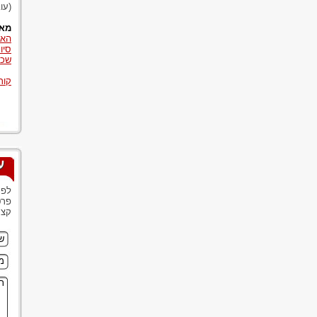
(עו
מאמ
האם
סיו
שכר
קור
ע
לפנ
פרט
קצר