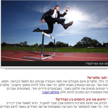
ה זכאי הפרילנסר?
לגבי מלצרים?
ך כלל, מלצרים אינם מקבלים את תנאי העבודה שבחוק כמו למשל הבראה, חופש,
עות ועוד. גם אם המעסיק מוציא תלוש, הרי שזה עלול להיות מסמך פיקטיבי. מלצרים
 הטיפים מהווים את חלקם בשכר, כשבמקרים נדירים יותר, כשהטיפים עוברים
פת המסעדה הם הופכים להיות חלק
מתלוש השכר
.
 יודעים מה טיב היחסים בין הצדדים?
 לבדוק את מהות מערכת היחסים שבין עובד למעביד, כדאי לשאול עורך דין דיני
דה. הרי שאין להסתמך על הקביעה המשותפת של שני הצדדים באשר לרצון הצדדים