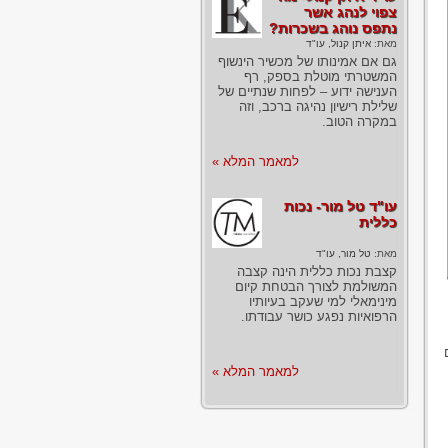
צפוי לנהג אשר
נתפס נוהג בשכרות?
מאת:
איתן קנול, עו"ד
גם אם אמינותו של מכשיר הינשוף
המשטרתי מוטלת בספק, רף
הענישה ידוע – לפחות שנתיים של
שלילת רישיון נהיגה ברכב, וזה
במקרה הטוב.
למאמר המלא »
עו"ד טל מור- נכות
כללית
מאת:
טל מור, עו"ד
קצבת נכות כללית הינה קצבה
המשולמת לצורך הבטחת קיום
מינימאלי למי שעקב בעיותיו
הרפואיות נפגע כושר עבודתו.
למאמר המלא »