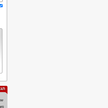
תגו
שם
נוש