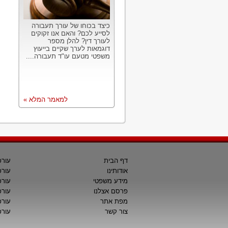
כיצד בכוחו של עורך תעבורה
לסייע לכם? והאם אנו זקוקים
לעורך דין? להלן מספר
דוגמאות לערך שקיים בייעוץ
משפטי מטעם עו"ד תעבורה....
למאמר המלא »
דף הבית
עורכ
אודותינו
עורכ
מידע משפטי
עורכ
פרסם אצלנו
עורכי
מפת אתר
עורכ
צור קשר
עורכ