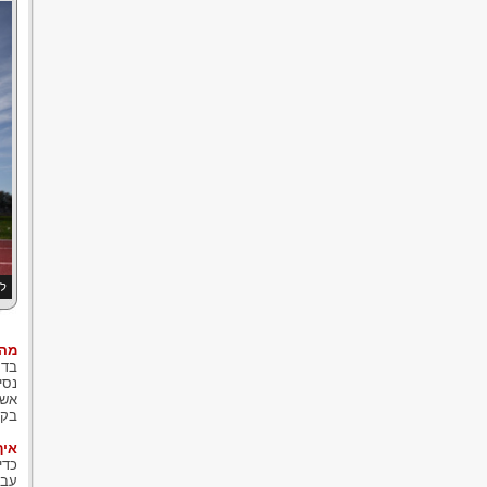
למ
מה 
בדר
נסי
אשר
בקו
איך
כדי
עבו