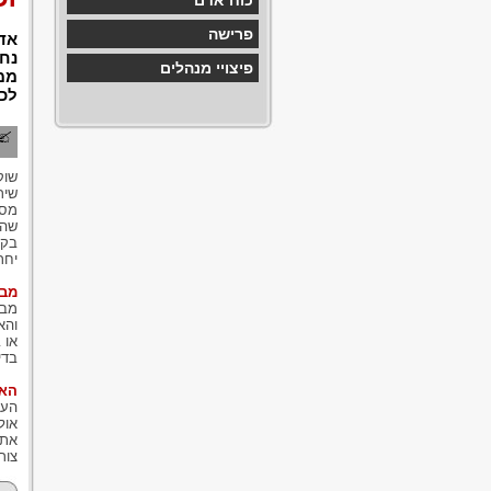
כוח אדם
פרישה
אד
נחש
פיצויי מנהלים
ממק
לכך
שוק
שיר
מסו
שהח
בקב
יחר
מבח
מבח
והא
או 
בדי
האם
העו
אול
את 
צור