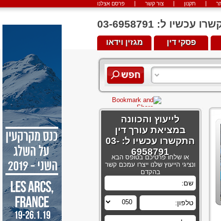
ר
תקנון
צור קשר
פרסם אצלנו
יו ל: 03-6958791
פסקי דין
מגזין וידאו
לייעוץ והכוונה
במציאת עורך דין
התקשרו עכשיו ל: 03-
6958791
או שלחו פרטיכם בטופס הבא
ונציגי הייעוץ שלנו ייצרו עמכם קשר
בהקדם