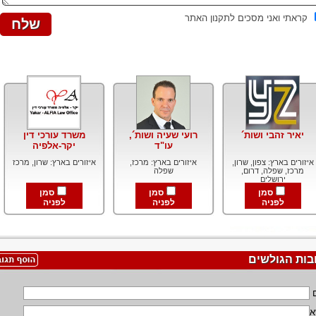
קראתי ואני מסכים לתקנון האתר
יאיר זהבי ושות´
רועי שעיה ושות´,
משרד עורכי דין
עו"ד
יקר-אלפיה
איזורים בארץ: צפון, שרון,
איזורים בארץ: מרכז,
איזורים בארץ: שרון, מרכז
מרכז, שפלה, דרום,
שפלה
ירושלים
סמן
סמן
סמן
לפניה
לפניה
לפניה
בות הגולשים
א