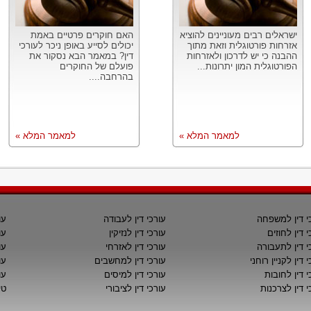
ישראלים רבים מעוניינים להוציא
האם חוקרים פרטיים באמת
אזרחות פורטוגלית וזאת מתוך
יכולים לסייע באופן ניכר לעורכי
ההבנה כי יש לדרכון ולאזרחות
דין? במאמר הבא נסקור את
הפורטוגלית המון יתרונות...
פועלם של החוקרים
בהרחבה....
למאמר המלא »
למאמר המלא »
י דין למשפחה
עורכי דין לעבודה
עו
י דין לחוזים
עורכי דין לנזיקין
עו
י דין לתעבורה
עורכי דין לאזרחי
עו
 דין לקניין רוחני
עורכי דין למחשבים
עו
י דין לחובות
עורכי דין למיסים
עו
י דין לצרכנות
עורכי דין לציבורי
טי