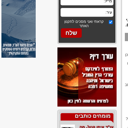
קראתי ואני מסכים לתקנון
.
האתר
ן
ב
מומחים כותבים
?
עו"ד איתן קנול- מה